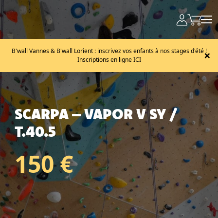
B'wall Vannes & B'wall Lorient : inscrivez vos enfants à nos stages d'été !
×
Inscriptions en ligne ICI
SCARPA – VAPOR V SY /
T.40.5
150 €