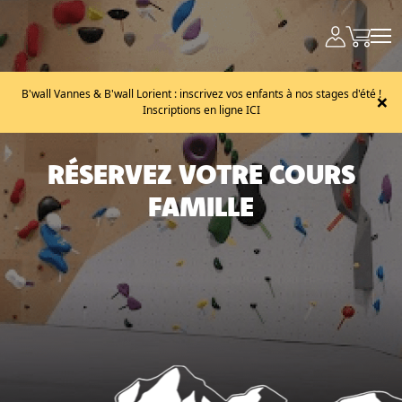
B'wall Vannes & B'wall Lorient : inscrivez vos enfants à nos stages d'été !
×
Inscriptions en ligne ICI
RÉSERVEZ VOTRE COURS
FAMILLE