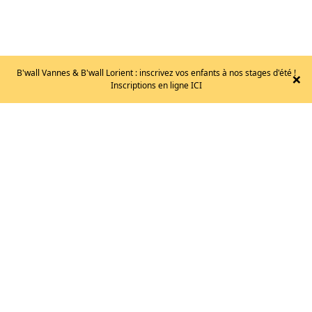
B'wall Vannes & B'wall Lorient : inscrivez vos enfants à nos stages d'été !
×
Inscriptions en ligne ICI
BLOG